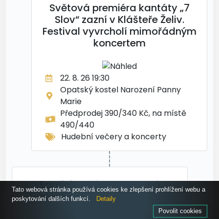
Světová premiéra kantáty „7
Slov“ zazní v Klášteře Želiv.
Festival vyvrcholí mimořádným
koncertem
22. 8. 26 19:30
Opatský kostel Narození Panny
Marie
Předprodej 390/340 Kč, na místě
490/440
Hudební večery a koncerty
Santiniho zázrak – hraná
Tato webová stránka používá cookies ke zlepšení prohlížení webu a
prohlídka v Klášteře Želiv
poskytování dalších funkcí.
Detaily
Povolit cookies