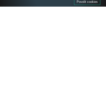
Povolit cookies
27. 9. 26 13:00 - 18:30
Ambity kláštera
280 Kč/ 230 Kč
Hrané prohlídky
– ČERVENEC 2025 –
Rekonstrukce Kláštera Želiv:
nádvoří před Opatským
kostelem, Opatská zahrada a
Panský rybník se mění k lepšímu
3. 7. 25 8:00 - 30. 11. 27 16:00