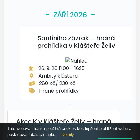
– ZÁŘÍ 2026 –
Santiniho zázrak – hraná
prohlídka v Klášteře Želiv
26. 9. 26 11:00 - 16:15
Ambity kláštera
280 Kč/ 230 Kč
Hrané prohlídky
Akce K v Klášteře Želiv – hraná
prohlídka z temné historie
Tato webová stránka používá cookies ke zlepšení prohlížení webu a
poskytování dalších funkcí.
Detaily